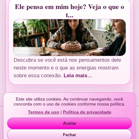
Ele pensa em mim hoje? Veja o que o
t...
Descubra se você está nos pensamentos dele
neste momento e o que as energias mostram
sobre essa conexão.
Leia mais…
Este site utiliza cookies. Ao continuar navegando, você
concorda com o uso de cookies conforme nossa política.
Termos de uso
|
Política de privacidade
Informações legais e uso de conteúdo
Aceitar
Termos de uso
e
Política de privacidade
.
www.tarotdoamoronline.blog.br
Fechar
Desenvolvido por:
https://www.comercialweb.com.br